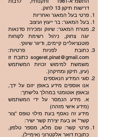
התשמ"א-1981 ותקנותיו, לרבות
דרישות תיקון 13 לחוק.
פרטי בעל המאגר ואחריות
בעל המאגר: בר ייעוץ ועיצוב
מטרת המאגר: שיווק ומכירת סדנאות
יוגה צחוק, ניהול רשימת לקוחות
פוטנציאליים קיימים, ודיוור שיווקי.
כתובת לפניות פרטיות:
sogeret.pinat@gmail.com
כתובת זו
משמשת למימוש זכויות המשתמש
(עיון, תיקון ומחיקה(.
סוגי המידע הנאספים
אנו אוספים מידע באופן יזום על ידך,
ובאופן אוטומטי במהלך גלישתך:
א. מידע הנמסר על ידי המשתמש
(מידע אישי מזהה)
מידע זה נאסף בעת מילוי טופס "צור
קשר" או בעת יצירת קשר ישיר:
פרטי קשר: שם מלא, מספר טלפון,
כתובת דואר אלקטרוני (אימייל).