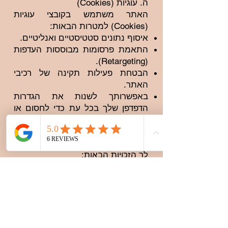
ה. עוגיות (Cookies)
האתר משתמש בקובצי עוגיות
(Cookies) למטרות הבאות:
איסוף נתונים סטטיסטיים ואנליטיים.
התאמת פרסומות מבוססות העדפות
(Retargeting).
הבטחת פעילות תקינה של רכיבי
האתר.
באפשרותך לשנות את הגדרות
הדפדפן שלך בכל עת כדי לחסום או
למחוק עוגיות קיימות.
ו. זכויות המשתמש (נושא המידע)
בהתאם לחוק הגנת הפרטיות, עומדות
לך הזכויות הבאות:
זכות עיון: אתה רשאי לבקש לעיין
במידע האישי שנאסף עליך ונשמר
במאגר.
זכות תיקון ומחיקה: אם מצאת
שהמידע אינו מדויק או אינו רלוונטי,
אתה רשאי לבקש לתקנו או למחוק