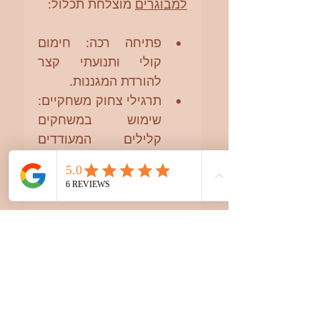
למבוגרים
 מוצלחת תכלול:
פתיחה רכה: חימום 
קולי ותנועתי קצר 
להורדת המגננות.
תרגילי צחוק משחקיים: 
שימוש במשחקים 
קלילים המעודדים 
אינטראקציה בין 
המשתתפים.
הרפיה סופית: סיום 
במדיטציה קצרה 
המאפשרת למשתתפים 
"לסגור" את מעגל 
השחרור ולהטמיע את 
תחושת הרוגע.
לסיכום:
 אם אתם מחפשים 